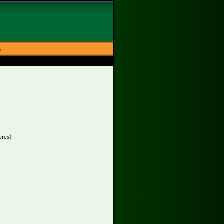
)
eres)