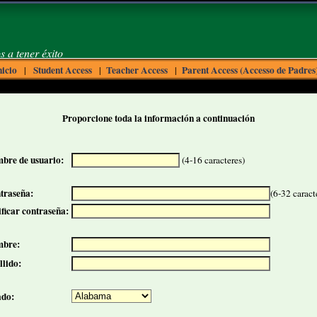
s a tener éxito
nicio
Student Access
Teacher Access
Parent Access (Accesso de Padres
|
|
|
Proporcione toda la información a continuación
bre de usuario:
(4-16 caracteres)
traseña:
(6-32 caract
ficar contraseña:
bre:
llido:
ado: