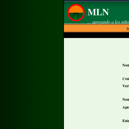
MLN
... apoyando a los niño
I
Nom
Con
Veri
Nom
Ape
Est